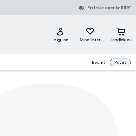
Fri frakt over kr 999*
Logg inn
Mine lister
Handlekurv
Bedrift
Privat