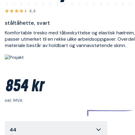
4,4
ståltåhette, svart
Komfortable tresko med tåbeskyttelse og elastisk hælreim
passer utmerket til en rekke ulike arbeidsoppgaver. Overde
materiale består av holdbart og vannavstøtende skinn.
854 kr
inkl. MVA
44