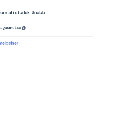
ormal i storlek. Snabb
magasinet.se
nmeldelser