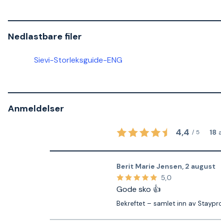
Nedlastbare filer
Sievi-Storleksguide-ENG
Anmeldelser
4,4
18
/
5
Berit Marie Jensen
,
2 august
5,0
Gode sko 👍
Bekreftet – samlet inn av Staypr