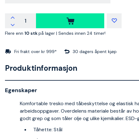
Flere enn
10 stk
på lager |
Sendes innen 24 timer!
Fri frakt over kr 999*
30 dagers åpent kjøp
Produktinformasjon
Egenskaper
Komfortable tresko med tåbeskyttelse og elastisk hæl
arbeidsoppgaver. Overdelens materiale består av ho
godt grep og som tåler olje og ulike kjemikalier. ESD-
Tåhette: Stål