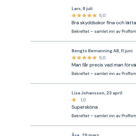
Lars
,
8 juli
5,0
Bra skyddsskor fina och lätt
Bekreftet – samlet inn av Proffs
Bengts Bemanning AB
,
11 juni
5,0
Man får precis vad man förvän
Bekreftet – samlet inn av Proffs
Lisa Johansson
,
23 april
1,0
Supersköna
Bekreftet – samlet inn av Proffs
Åsa
,
29 mars