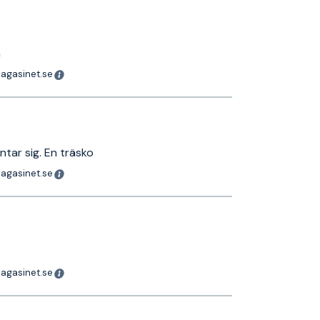
a
magasinet.se
tar sig. En träsko
magasinet.se
magasinet.se