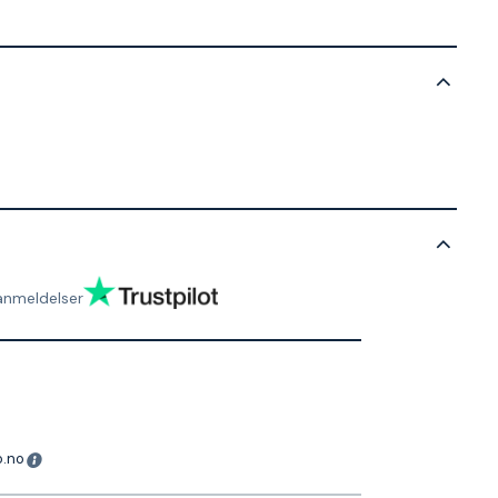
anmeldelser
o.no