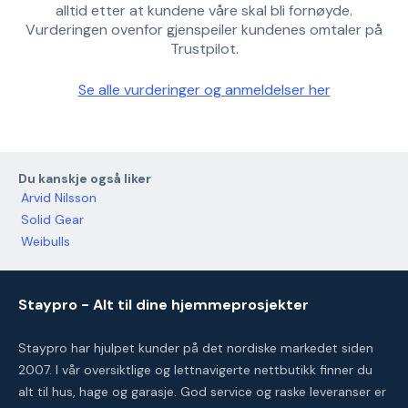
alltid etter at kundene våre skal bli fornøyde.
Vurderingen ovenfor gjenspeiler kundenes omtaler på
Trustpilot.
Se alle vurderinger og anmeldelser her
Du kanskje også liker
Arvid Nilsson
Solid Gear
Weibulls
Staypro - Alt til dine hjemmeprosjekter
Staypro har hjulpet kunder på det nordiske markedet siden
2007. I vår oversiktlige og lettnavigerte nettbutikk finner du
alt til hus, hage og garasje. God service og raske leveranser er