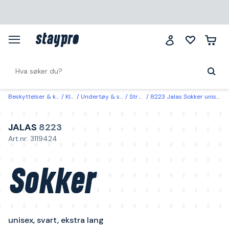
Beskyttelser & klær
Klær
Undertøy & strømper
Strømper
8223 Jalas Sokker unisex, svart, ekstra lang 46-47
JALAS
8223
Art.nr: 3119424
Sokker
unisex, svart, ekstra lang