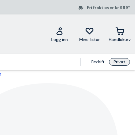
Fri frakt over kr 999*
Logg inn
Mine lister
Handlekurv
Bedrift
Privat
M