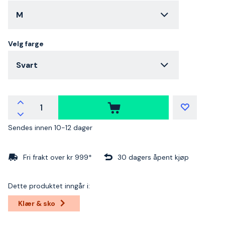
M
Velg farge
Svart
Sendes innen 10-12 dager
Fri frakt over kr 999*
30 dagers åpent kjøp
Dette produktet inngår i:
Klær & sko