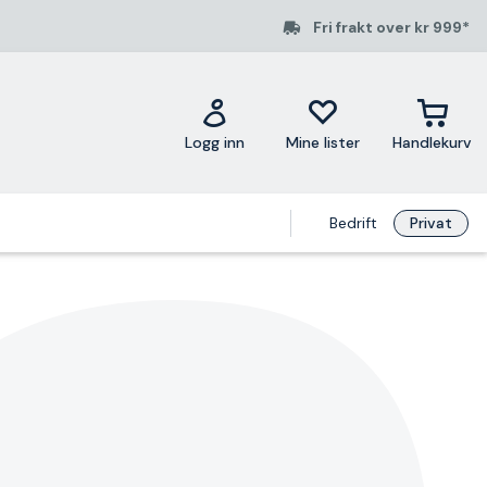
Fri frakt over kr 999*
Logg inn
Mine lister
Handlekurv
Bedrift
Privat