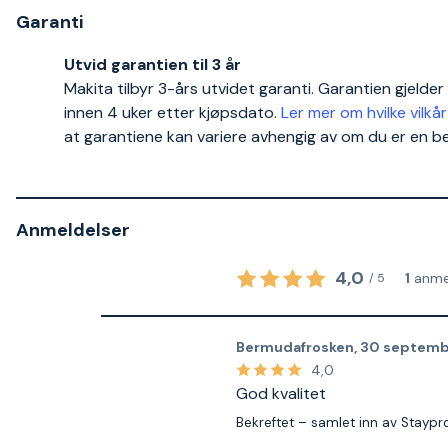
Garanti
Utvid garantien til 3 år
Makita tilbyr 3-års utvidet garanti. Garantien gjeld
innen 4 uker etter kjøpsdato.
Ler mer om hvilke vilkår
at garantiene kan variere avhengig av om du er en bed
Anmeldelser
4,0
1
anme
/
5
Bermudafrosken
,
30 septemb
4,0
God kvalitet
Bekreftet – samlet inn av Staypr