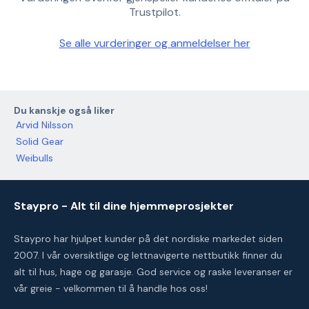
Trustpilot.
Se alle vurderinger og anmeldelser her
Du kanskje også liker
Arvid Nilsson
Solid Gear
Weibulls
Staypro - Alt til dine hjemmeprosjekter
Staypro har hjulpet kunder på det nordiske markedet siden
2007. I vår oversiktlige og lettnavigerte nettbutikk finner du
alt til hus, hage og garasje. God service og raske leveranser er
vår greie - velkommen til å handle hos oss!