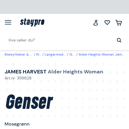
Beskyttelser & klær
Klær
Langarmede gensere
Gensere
Alder Heights Woman James Harvest Genser Mosegrønn Mosegrønn
JAMES HARVEST
Alder Heights Woman
Art.nr: 3119828
Genser
Mosegrønn