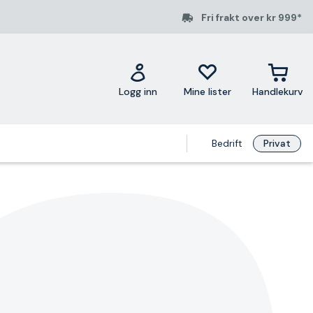
Fri frakt over kr 999*
Logg inn
Mine lister
Handlekurv
Bedrift
Privat