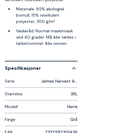
Materiale: 85% økologisk
bomull, 15% resirkulert
polyester, 300 g/m²
Vaskeråd: Normal maskinvask
ved 40 grader. Må ikke tørkes i
tørketrommel. Ikke renseri.
Spesifikasjoner
Serie
James Harvest Alder Heights
Størrelse
3XL
Modell
Herre
Farge
Grå
EAN
7332592301436