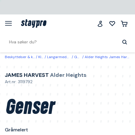
Beskyttelser & klær
Klær
Langarmede gensere
Gensere
Alder Heights James Harvest Genser Gråmelert Gråmelert
JAMES HARVEST
Alder Heights
Art.nr: 3119792
Genser
Gråmelert