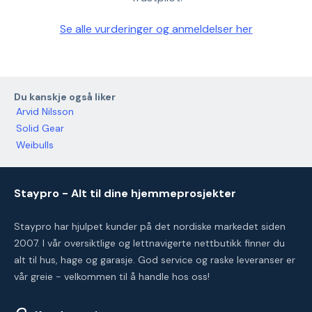
Se alle vurderinger og anmeldelser her
Du kanskje også liker
Arvid Nilsson
Solid Gear
Weibulls
Staypro - Alt til dine hjemmeprosjekter
Staypro har hjulpet kunder på det nordiske markedet siden
2007. I vår oversiktlige og lettnavigerte nettbutikk finner du
alt til hus, hage og garasje. God service og raske leveranser er
vår greie - velkommen til å handle hos oss!