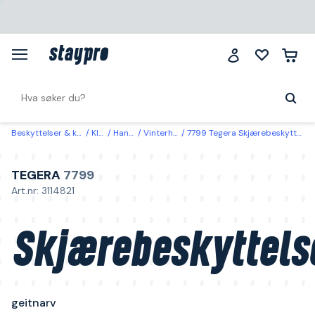
Beskyttelser & klær
Klær
Hansker
Vinterhansker
7799 Tegera Skjærebeskyttelseshanske geitnarv 8
TEGERA
7799
Art.nr: 3114821
Skjærebeskyttels
geitnarv