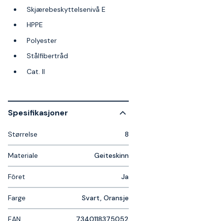
Skjærebeskyttelsenivå E
HPPE
Polyester
Stålfibertråd
Cat. II
Spesifikasjoner
Størrelse
8
Materiale
Geiteskinn
Fôret
Ja
Farge
Svart, Oransje
EAN
7340118375052