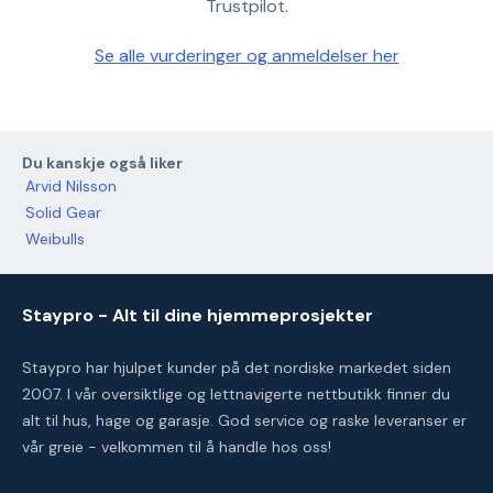
Trustpilot.
Se alle vurderinger og anmeldelser her
Du kanskje også liker
Arvid Nilsson
Solid Gear
Weibulls
Staypro - Alt til dine hjemmeprosjekter
Staypro har hjulpet kunder på det nordiske markedet siden
2007. I vår oversiktlige og lettnavigerte nettbutikk finner du
alt til hus, hage og garasje. God service og raske leveranser er
vår greie - velkommen til å handle hos oss!