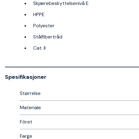
Skjærebeskyttelsenivå E
HPPE
Polyester
Stålfibertråd
Cat. II
Spesifikasjoner
Størrelse
Materiale
Fôret
Farge