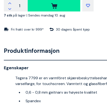
7 stk
på lager |
Sendes mandag 10. aug
Fri frakt over kr 999*
30 dagers åpent kjøp
Produktinformasjon
Egenskaper
Tegera 7799 er en varmfôret skjærebeskyttelseshan
varselfarge, for touchscreen. Vanntett og glassfiberfri
0,6 - 0,8 mm geitnarv av høyeste kvalitet
Spandex