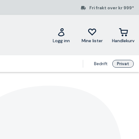
Fri frakt over kr 999*
Logg inn
Mine lister
Handlekurv
Bedrift
Privat