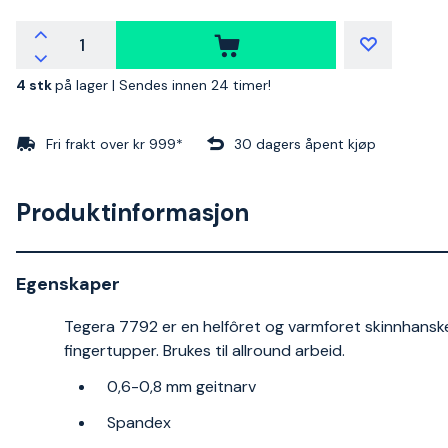
4 stk
på lager |
Sendes innen 24 timer!
Fri frakt over kr 999*
30 dagers åpent kjøp
Produktinformasjon
Egenskaper
Tegera 7792 er en helfôret og varmforet skinnhansk
fingertupper. Brukes til allround arbeid.
0,6-0,8 mm geitnarv
Spandex