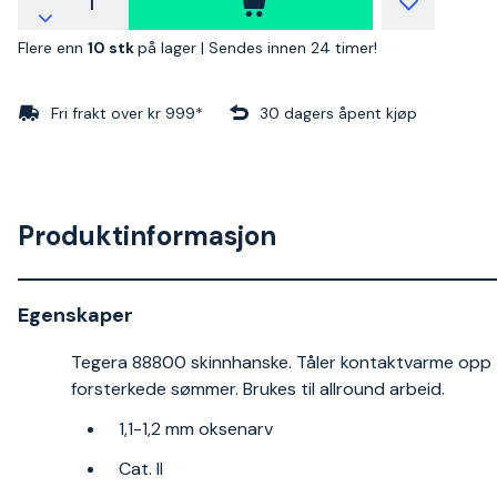
Flere enn
10 stk
på lager |
Sendes innen 24 timer!
Fri frakt over kr 999*
30 dagers åpent kjøp
Produktinformasjon
Egenskaper
Tegera 88800 skinnhanske. Tåler kontaktvarme opp til
forsterkede sømmer. Brukes til allround arbeid.
1,1-1,2 mm oksenarv
Cat. II