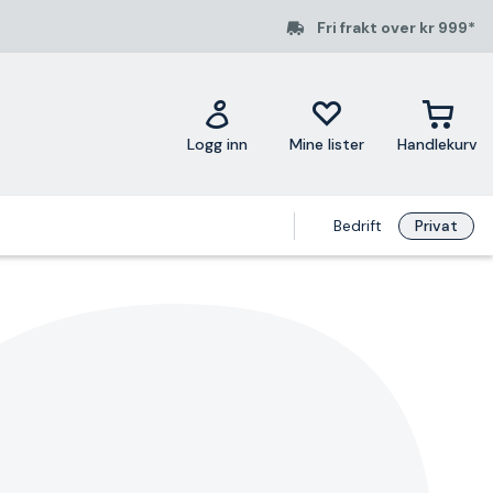
Fri frakt over kr 999*
Logg inn
Mine lister
Handlekurv
Bedrift
Privat