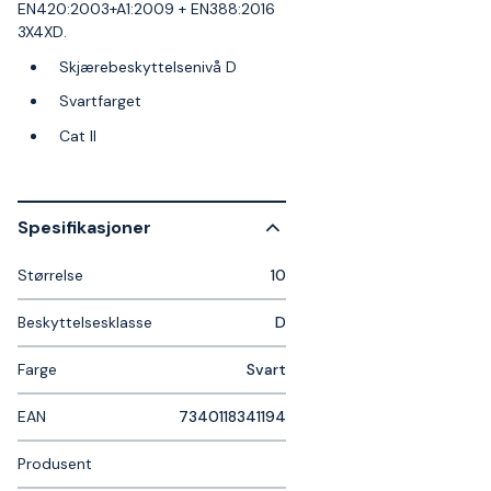
EN420:2003+A1:2009 + EN388:2016
3X4XD.
Skjærebeskyttelsenivå D
Svartfarget
Cat II
Spesifikasjoner
Størrelse
10
Beskyttelsesklasse
D
Farge
Svart
EAN
7340118341194
Produsent