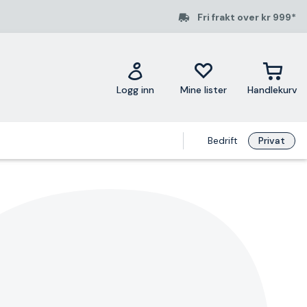
Fri frakt over kr 999*
Logg inn
Mine lister
Handlekurv
Bedrift
Privat