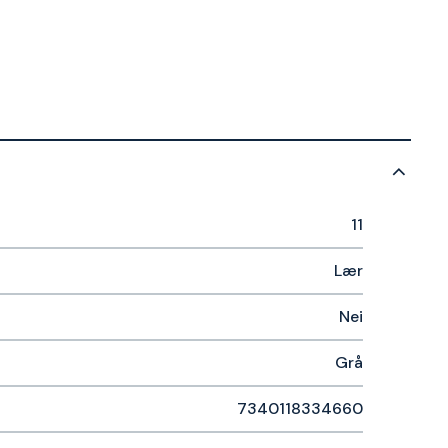
11
Lær
Nei
Grå
7340118334660