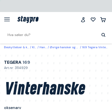
Beskyttelser & klær
Klær
Hansker
Øvrige hansker og armbeskyttelse
169 Tegera Vinterhanske oksenarv 12
TEGERA
169
Art.nr: 3114929
Vinterhanske
oksenarv