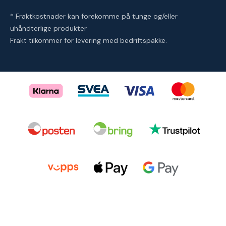
* Fraktkostnader kan forekomme på tunge og/eller
uhåndterlige produkter
Frakt tilkommer for levering med bedriftspakke.