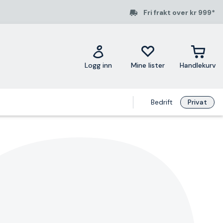
Fri frakt over kr 999*
Logg inn
Mine lister
Handlekurv
Bedrift
Privat