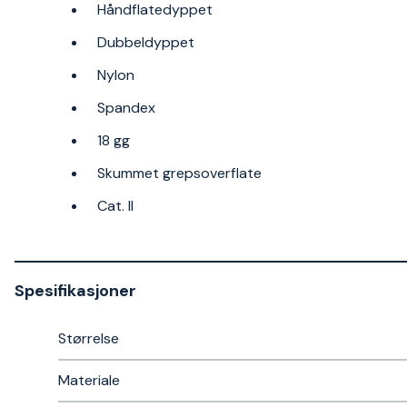
Håndflatedyppet
Dubbeldyppet
Nylon
Spandex
18 gg
Skummet grepsoverflate
Cat. II
Spesifikasjoner
Størrelse
Materiale