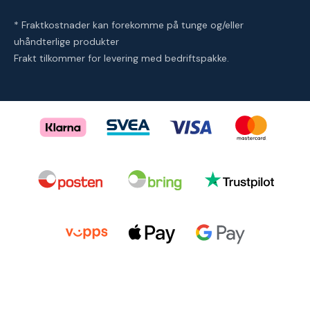
* Fraktkostnader kan forekomme på tunge og/eller
uhåndterlige produkter
Frakt tilkommer for levering med bedriftspakke.