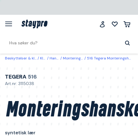
Beskyttelser & klær
Klær
Hansker
Monteringshanske
516 Tegera Monteringshanske syntetisk lær 6
TEGERA
516
Art.nr: 3115038
Monteringshansk
syntetisk lær