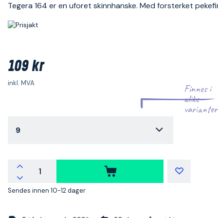
Tegera 164 er en uforet skinnhanske. Med forsterket pekefi
109 kr
inkl. MVA
Finnes i
ulike
varianter
9
Sendes innen 10-12 dager