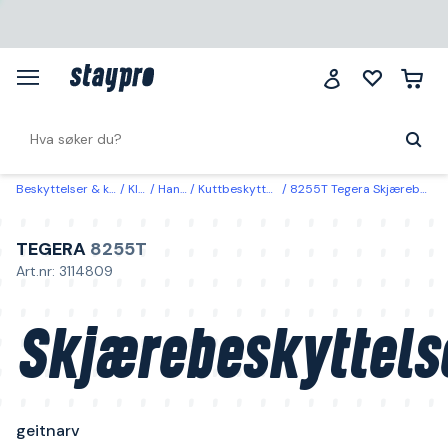
Beskyttelser & klær
Klær
Hansker
Kuttbeskyttelseshansker
8255T Tegera Skjærebeskyttelseshanske geitnarv 7
TEGERA
8255T
Art.nr: 3114809
Skjærebeskyttels
geitnarv