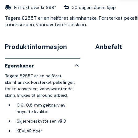
Fri frakt over kr 999*
30 dagers åpent kjøp
Tegera 8255T er en helfôret skinnhanske. Forsterket pekefi
touchscreen, vannavstøtende skinn.
Produktinformasjon
Anbefalt
Egenskaper
Tegera 8255T er en helfôret
skinnhanske. Forsterket pekefinger,
for touchscreen, vannavstøtende
skinn. Brukes til allround arbeid.
0,6-0,8 mm geitnarv av
høyeste kvalitet
Skjærebeskyttelsenivå B
KEVLAR fiber