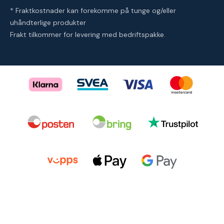
* Fraktkostnader kan forekomme på tunge og/eller
uhåndterlige produkter
Frakt tilkommer for levering med bedriftspakke.