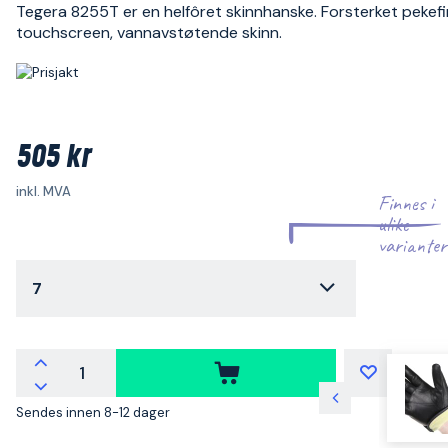
Tegera 8255T er en helfôret skinnhanske. Forsterket pekefi
touchscreen, vannavstøtende skinn.
505 kr
inkl. MVA
Finnes i
ulike
varianter
7
Sendes innen 8-12 dager