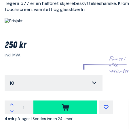
Tegera 577 er en helfôret skjærebeskyttelseshanske. Kromfr
touchscreen, vanntett og glassfiberfri.
250 kr
inkl. MVA
Finnes i
ulike
varianter
10
4 stk
på lager |
Sendes innen 24 timer!