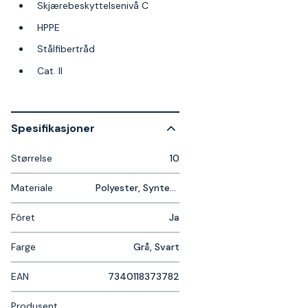
Skjærebeskyttelsenivå C
HPPE
Stålfibertråd
Cat. II
Spesifikasjoner
Størrelse
10
Materiale
Polyester, Syntetisk lær
Fôret
Ja
Farge
Grå, Svart
EAN
7340118373782
Produsent