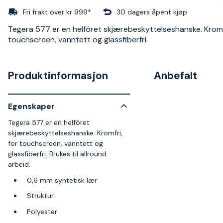
Fri frakt over kr 999*
30 dagers åpent kjøp
Tegera 577 er en helfôret skjærebeskyttelseshanske. Kromfr
touchscreen, vanntett og glassfiberfri.
Produktinformasjon
Anbefalt
Egenskaper
Tegera 577 er en helfôret
skjærebeskyttelseshanske. Kromfri,
for touchscreen, vanntett og
glassfiberfri. Brukes til allround
arbeid.
0,6 mm syntetisk lær
Struktur
Polyester