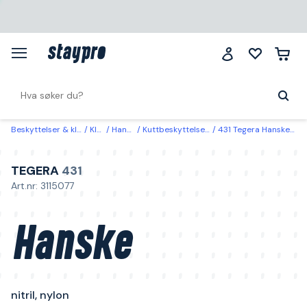
Beskyttelser & klær
Klær
Hansker
Kuttbeskyttelseshansker
431 Tegera Hanske nitril, nylon 6
TEGERA
431
Art.nr: 3115077
Hanske
nitril, nylon