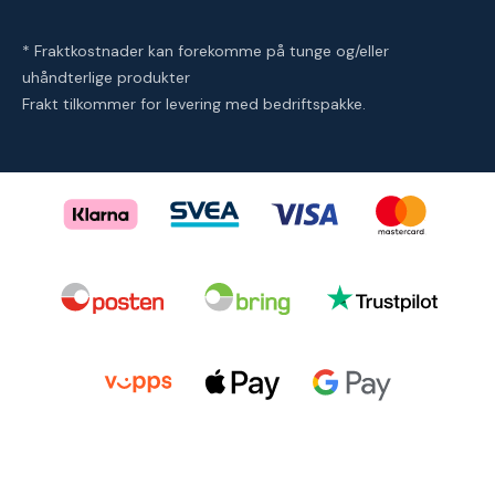
* Fraktkostnader kan forekomme på tunge og/eller
uhåndterlige produkter
Frakt tilkommer for levering med bedriftspakke.