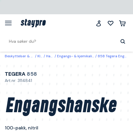
Beskyttelser & klær
Klær
Hansker
Engangs- & kjemikaliebeskyttelseshansker
858 Tegera Engangshanske 100-pakk, nitril 9
TEGERA
858
Art.nr: 3114841
Engangshanske
100-pakk, nitril