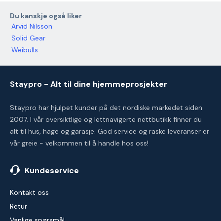
Du kanskje også liker
Arvid Nilsson
Solid Gear
Weibulls
Staypro - Alt til dine hjemmeprosjekter
Staypro har hjulpet kunder på det nordiske markedet siden
2007. I vår oversiktlige og lettnavigerte nettbutikk finner du
alt til hus, hage og garasje. God service og raske leveranser er
vår greie - velkommen til å handle hos oss!
Kundeservice
Kontakt oss
Retur
Vanlige spørsmål