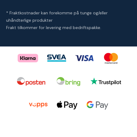
* Fraktkostnader kan forekomme på tunge og/eller
uhåndterlige produkter
Frakt tilkommer for levering med bedriftspakke.