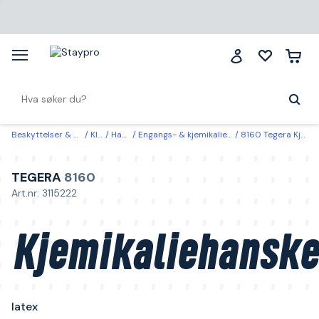
Beskyttelser & klær
Klær
Hansker
Engangs- & kjemikaliebeskyttelseshansker
8160 Tegera Kjemikaliehansker latex 11
TEGERA
8160
Art.nr: 3115222
Kjemikaliehanske
latex