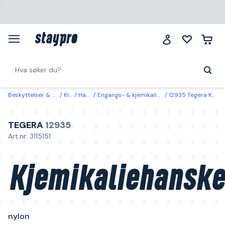
Beskyttelser & klær
Klær
Hansker
Engangs- & kjemikaliebeskyttelseshansker
12935 Tegera Kjemikaliehansker nylon 11
TEGERA
12935
Art.nr: 3115151
Kjemikaliehanske
nylon