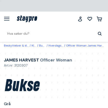
Beskyttelser & klær
Klær
Bukser
Hverdagsbukser
Officer Woman James Harvest Bukse Grå Grå
JAMES HARVEST
Officer Woman
Art.nr: 3120307
Bukse
Grå