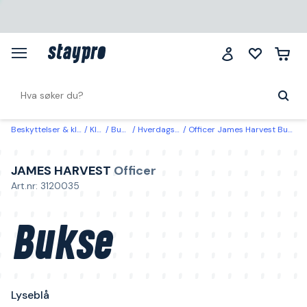
Beskyttelser & klær
Klær
Bukser
Hverdagsbukser
Officer James Harvest Bukse Lyseblå Lyseblå
JAMES HARVEST
Officer
Art.nr: 3120035
Bukse
Lyseblå