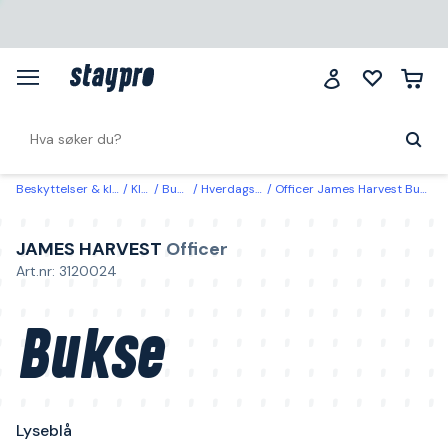
Beskyttelser & klær
Klær
Bukser
Hverdagsbukser
Officer James Harvest Bukse Lyseblå Lyseblå
JAMES HARVEST
Officer
Art.nr: 3120024
Bukse
Lyseblå