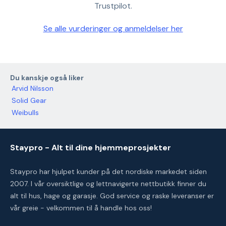
Trustpilot.
Se alle vurderinger og anmeldelser her
Du kanskje også liker
Arvid Nilsson
Solid Gear
Weibulls
Staypro - Alt til dine hjemmeprosjekter
Staypro har hjulpet kunder på det nordiske markedet siden
2007. I vår oversiktlige og lettnavigerte nettbutikk finner du
alt til hus, hage og garasje. God service og raske leveranser er
vår greie - velkommen til å handle hos oss!