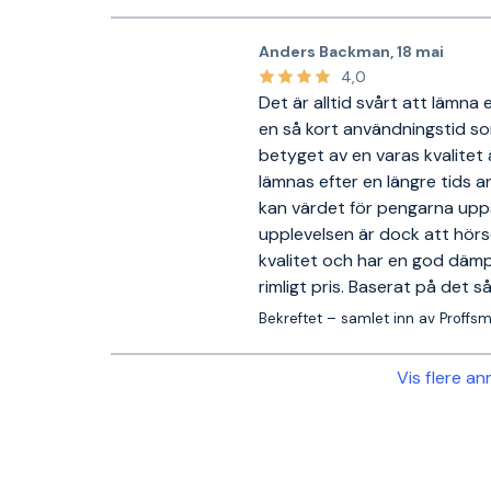
Anders Backman
,
18 mai
4,0
Det är alltid svårt att lämna
en så kort användningstid s
betyget av en varas kvalitet
lämnas efter en längre tids 
kan värdet för pengarna up
upplevelsen är dock att hörs
kvalitet och har en god dämp
rimligt pris. Baserat på det så
Bekreftet – samlet inn av Proffs
Vis flere a