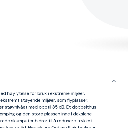
ed høy ytelse for bruk i ekstreme miljøer.
ekstremt støyende miljøer, som flyplasser,
rer støynivået med opptil 35 dB. Et dobbelthus
emping og den store plassen inne i dekslene
brede skumputer bidrar til å redusere trykket
er lengre tid. Hørselvern Optime III gir brukeren