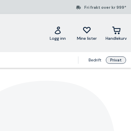
Fri frakt over kr 999*
Logg inn
Mine lister
Handlekurv
Bedrift
Privat