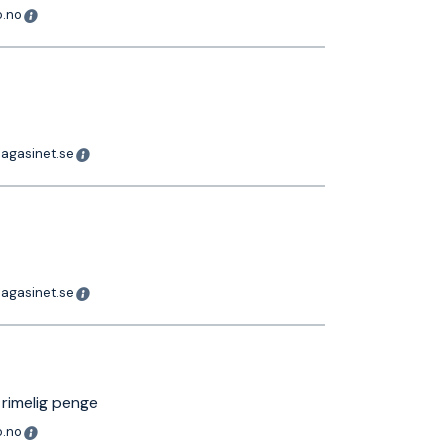
o.no
magasinet.se
magasinet.se
 rimelig penge
o.no