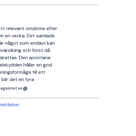
 ett relevant omdöme efter
om en vecka. Det samlade
 är något som endast kan
användning och först då
pskattas. Den spontana
elskydden håller en god
ningsförmåga till ett
 blir det en fyra
magasinet.se
nmeldelser