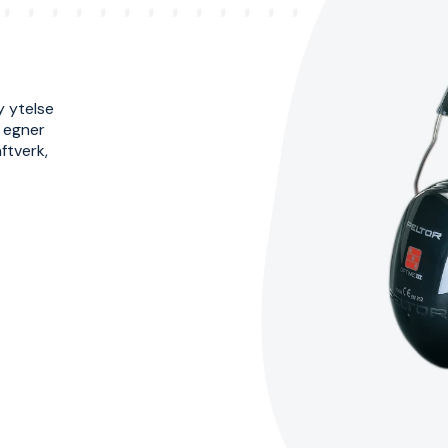
y ytelse
g egner
ftverk,