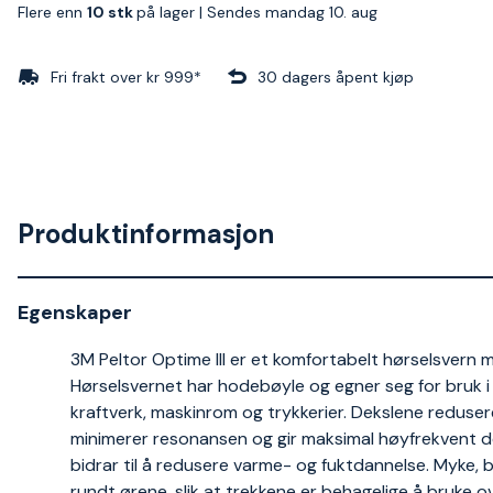
Flere enn
10 stk
på lager |
Sendes mandag 10. aug
Fri frakt over kr 999*
30 dagers åpent kjøp
Produktinformasjon
Egenskaper
3M Peltor Optime III er et komfortabelt hørselsvern m
Hørselsvernet har hodebøyle og egner seg for bruk i 
kraftverk, maskinrom og trykkerier. Dekslene reduse
minimerer resonansen og gir maksimal høyfrekvent d
bidrar til å redusere varme- og fuktdannelse. Myke, 
rundt ørene, slik at trekkene er behagelige å bruke ov