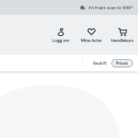
Fri frakt over kr 999*
Logg inn
Mine lister
Handlekurv
Bedrift
Privat