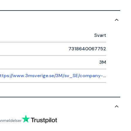
Svart
7318640067752
3M
https://www.3msverige.se/3M/sv_SE/company-ndc/help-center/
anmeldelser