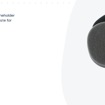
nneholder
iste for