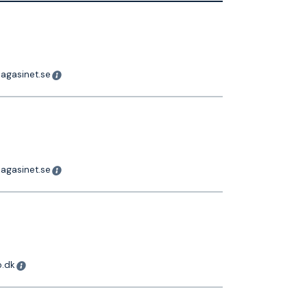
magasinet.se
magasinet.se
o.dk