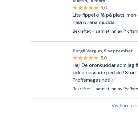
Martin
,
18 mars
5,0
Lite fippel o få på plats, me
hela o rena muddar
Bekreftet – samlet inn av Proffs
Sergii Vergun
,
9 september
5,0
Hej! De öronkuddar som jag f
tiden passade perfekt! Stort 
Proffsmagasinet! ✅
Bekreftet – samlet inn av Proffs
Vis flere a