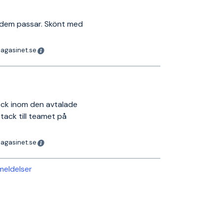
n dem passar. Skönt med
magasinet.se
ick inom den avtalade
tack till teamet på
magasinet.se
nmeldelser