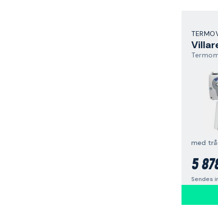
TERMOV
Villa
med trå
5 87
Sendes i