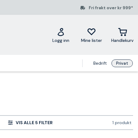
Fri frakt over kr 999*
Logg inn
Mine lister
Handlekurv
Bedrift
Privat
VIS ALLE 5 FILTER
1 produkt