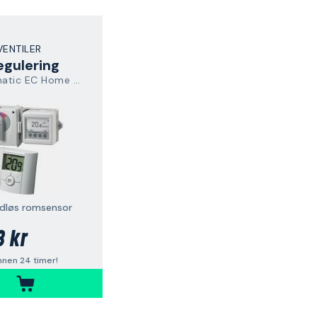
ENTILER
regulering
Termomatic EC Home WL
dløs romsensor
8 kr
nnen 24 timer!