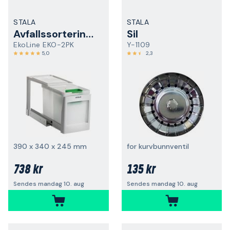
STALA
STALA
Avfallssorteringssystem
Sil
EkoLine EKO-2PK
Y-1109
5,0
2,3
390 x 340 x 245 mm
for kurvbunnventil
738 kr
135 kr
Sendes mandag 10. aug
Sendes mandag 10. aug