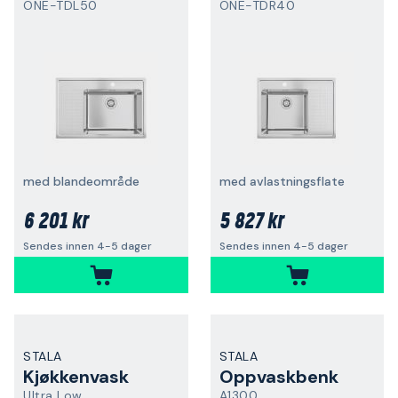
ONE-TDL50
ONE-TDR40
med blandeområde
med avlastningsflate
6 201 kr
5 827 kr
Sendes innen 4-5 dager
Sendes innen 4-5 dager
STALA
STALA
Kjøkkenvask
Oppvaskbenk
Ultra Low
A1300