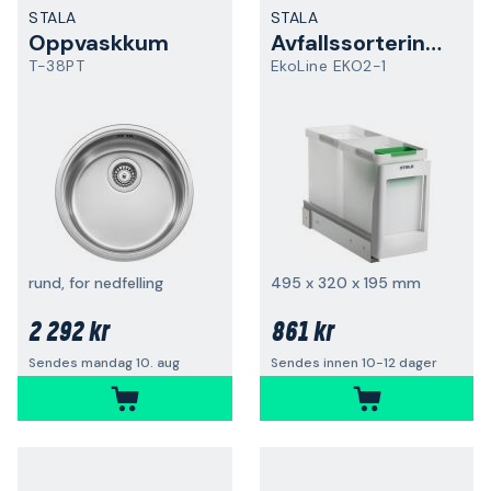
STALA
STALA
Oppvaskkum
Avfallssorteringssystem
T-38PT
EkoLine EKO2-1
rund, for nedfelling
495 x 320 x 195 mm
2 292 kr
861 kr
Sendes mandag 10. aug
Sendes innen 10-12 dager