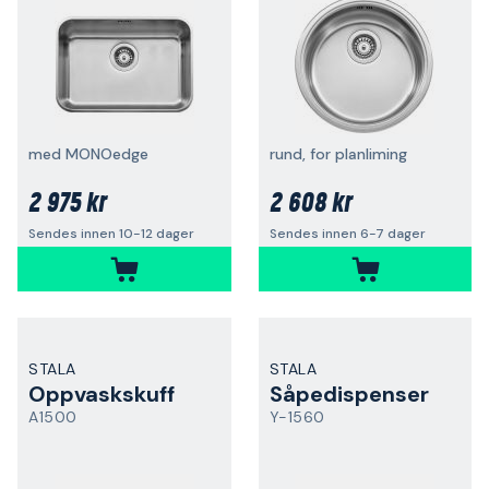
med MONOedge
rund, for planliming
2 975 kr
2 608 kr
Sendes innen 10-12 dager
Sendes innen 6-7 dager
STALA
STALA
Oppvaskskuff
Såpedispenser
A1500
Y-1560