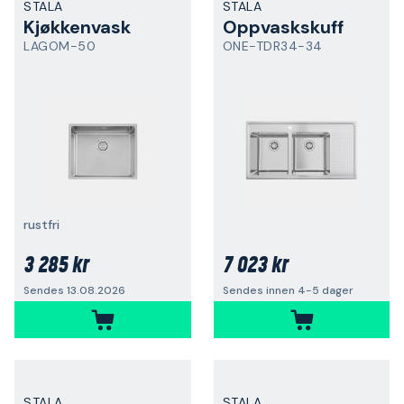
STALA
STALA
Kjøkkenvask
Oppvaskskuff
LAGOM-50
ONE-TDR34-34
rustfri
3 285 kr
7 023 kr
Sendes 13.08.2026
Sendes innen 4-5 dager
STALA
STALA