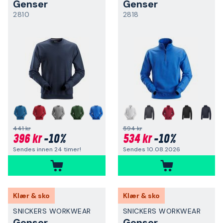
Genser
Genser
2810
2818
+
+
441 kr
594 kr
396 kr
-10%
534 kr
-10%
Sendes innen 24 timer!
Sendes 10.08.2026
Klær & sko
Klær & sko
SNICKERS WORKWEAR
SNICKERS WORKWEAR
Genser
Genser