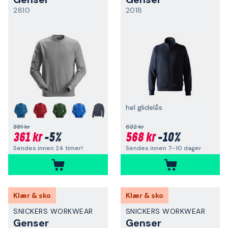
2810
2018
hel glidelås
+
381 kr
632 kr
361 kr
-5%
568 kr
-10%
Sendes innen 24 timer!
Sendes innen 7-10 dager
Klær & sko
Klær & sko
SNICKERS WORKWEAR
SNICKERS WORKWEAR
Genser
Genser