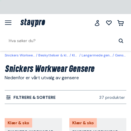
Snickers Workwear
Beskyttelser & klær
Klær
Langarmede gensere
Gensere
Snickers Workwear Gensere
Nedenfor er vårt utvalg av gensere
FILTRERE & SORTERE
37 produkter
Klær & sko
Klær & sko