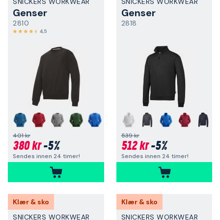
SNICKERS WORKWEAR
SNICKERS WORKWEAR
Genser
Genser
2810
2818
4,5
+
+
401 kr
539 kr
380 kr
-5%
512 kr
-5%
Sendes innen 24 timer!
Sendes innen 24 timer!
Klær & sko
Klær & sko
SNICKERS WORKWEAR
SNICKERS WORKWEAR