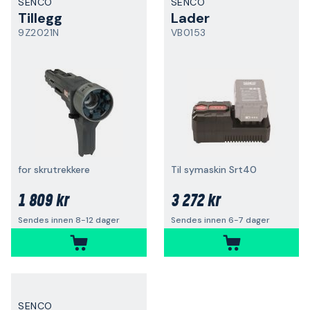
SENCO
SENCO
Tillegg
Lader
9Z2021N
VB0153
for skrutrekkere
Til symaskin Srt40
1 809 kr
3 272 kr
Sendes innen 8-12 dager
Sendes innen 6-7 dager
SENCO