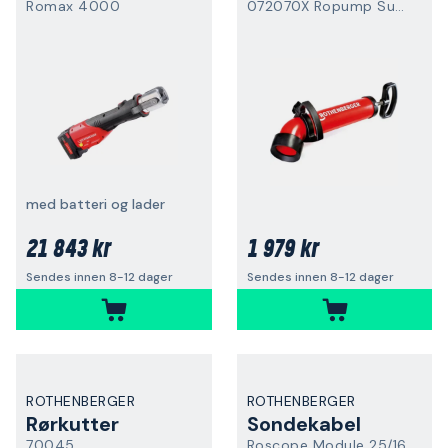
Romax 4000
072070X Ropump Super Plus
med batteri og lader
21 843 kr
1 979 kr
Sendes innen 8-12 dager
Sendes innen 8-12 dager
ROTHENBERGER
ROTHENBERGER
Rørkutter
Sondekabel
70045
Roscope Module 25/16