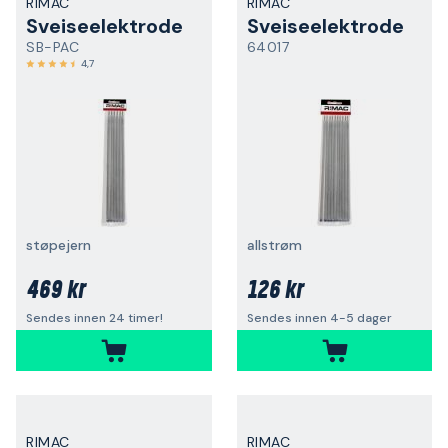
RIMAC
RIMAC
Sveiseelektrode
Sveiseelektrode
SB-PAC
64017
4,7
støpejern
allstrøm
469 kr
126 kr
Sendes innen 24 timer!
Sendes innen 4-5 dager
RIMAC
RIMAC