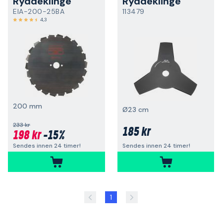
Ryddeklinge
Ryddeklinge
EIA-200-25BA
113479
4,3
200 mm
Ø23 cm
233 kr
185 kr
198 kr
-15%
Sendes innen 24 timer!
Sendes innen 24 timer!
1