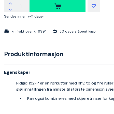
Sendes innen 7-11 dager
Fri frakt over kr 999*
30 dagers åpent kjøp
Produktinformasjon
Egenskaper
Ridgid 152-P er en rørkutter med hhv. to og fire rulle
gjør innstillingen fra minste til største dimensjon svæ
Kan også kombineres med skjæretrinser for ka