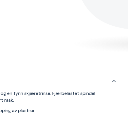
r og en tynn skjæretrinse. Fjærbelastet spindel
rt rask.
pping av plastrør