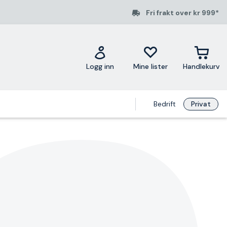
Fri frakt over kr 999*
Logg inn
Mine lister
Handlekurv
Bedrift
Privat