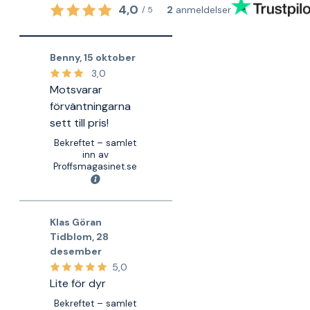
4,0
2
anmeldelser
/
5
Benny
,
15 oktober
3,0
Motsvarar
förväntningarna
sett till pris!
Bekreftet – samlet
inn av
Proffsmagasinet.se
Klas Göran
Tidblom
,
28
desember
5,0
Lite för dyr
Bekreftet – samlet