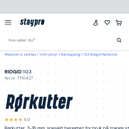
Maskiner & verktøy
VVS-utstyr
Rørkapping
103 Ridgid Rørkutter
RIDGID
103
Art.nr: TT10427
Rørkutter
4,0
Rørkutter, 3-16 mm, spesielt beregnet for bruk på trange s