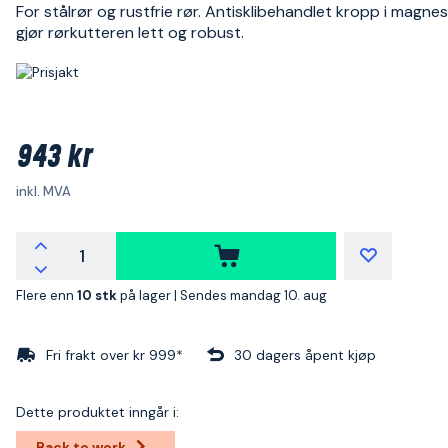
For stålrør og rustfrie rør. Antisklibehandlet kropp i magne
gjør rørkutteren lett og robust.
943 kr
inkl. MVA
Flere enn
10 stk
på lager |
Sendes mandag 10. aug
Fri frakt over kr 999*
30 dagers åpent kjøp
Dette produktet inngår i:
Back to work