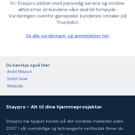
Vi i Staypro jobber med personlig service og streber
alltid etter at kundene våre skal bli fornøyde.
Vurderingen ovenfor gjenspeiler kundenes omtaler på
Trustpilot.
Se alle vurderinger og anmeldelser her
Du kanskje også liker
Arvid Nilsson
Solid Gear
Weibulls
Staypro - Alt til dine hjemmeprosjekter
Staypro har hjulpet kunder på det nordiske markedet siden
2007. I vår oversiktlige og lettnavigerte nettbutikk finner du