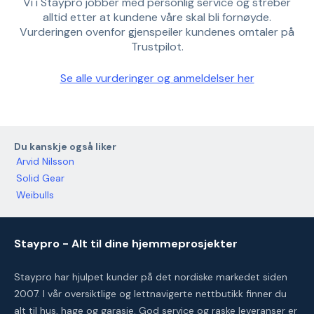
Vi i Staypro jobber med personlig service og streber
alltid etter at kundene våre skal bli fornøyde.
Vurderingen ovenfor gjenspeiler kundenes omtaler på
Trustpilot.
Se alle vurderinger og anmeldelser her
Du kanskje også liker
Arvid Nilsson
Solid Gear
Weibulls
Staypro - Alt til dine hjemmeprosjekter
Staypro har hjulpet kunder på det nordiske markedet siden
2007. I vår oversiktlige og lettnavigerte nettbutikk finner du
alt til hus, hage og garasje. God service og raske leveranser er