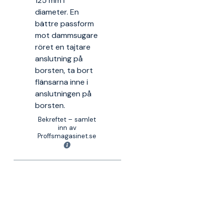
125 mm i
diameter. En
bättre passform
mot dammsugare
röret en tajtare
anslutning på
borsten, ta bort
flänsarna inne i
anslutningen på
borsten.
Bekreftet – samlet
inn av
Proffsmagasinet.se