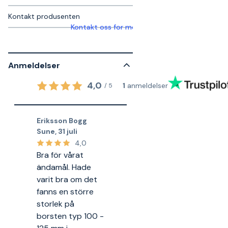
Kontakt produsenten
Kontakt oss for mer informasjon
Anmeldelser
4,0
1
anmeldelser
/
5
Eriksson Bogg
Sune
,
31 juli
4,0
Bra för vårat
ändamål. Hade
varit bra om det
fanns en större
storlek på
borsten typ 100 -