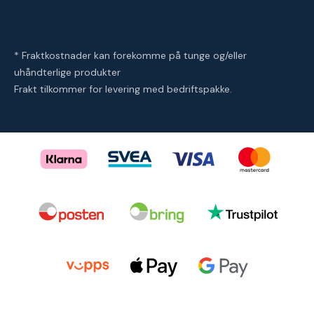
* Fraktkostnader kan forekomme på tunge og/eller
uhåndterlige produkter
Frakt tilkommer for levering med bedriftspakke.