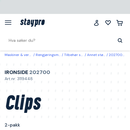
Maskiner & verktøy
Rengjøringsmaskiner
Tilbehør støvsugere
Annet støvsugertilbehør
202700 Ironside Clips 2-pakk
IRONSIDE
202700
Art.nr: 3119448
Clips
2-pakk