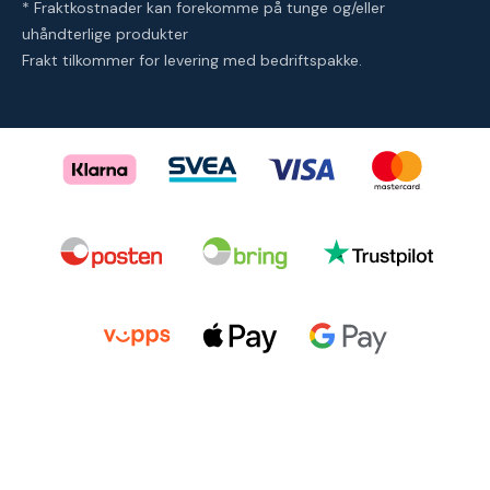
* Fraktkostnader kan forekomme på tunge og/eller
uhåndterlige produkter
Frakt tilkommer for levering med bedriftspakke.