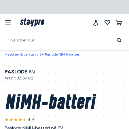
Maskiner & verktøy
6V Paslode NiMH-batteri
PASLODE
6V
Art.nr: JZ18402
NiMH-batteri
4,9
Paslode NiMH-batteri på 6V.