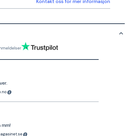
Kontakt oss for mer informasjon
nmeldelser
ver.
o.no
a mm!
magasinet.se