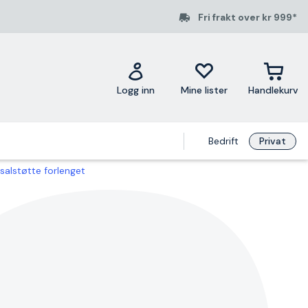
Fri frakt over kr 999*
Logg inn
Mine lister
Handlekurv
Bedrift
Privat
alstøtte forlenget