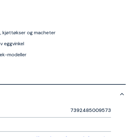
er, kjøttøkser og macheter
av eggvinkel
mek-modeller
7392485009573