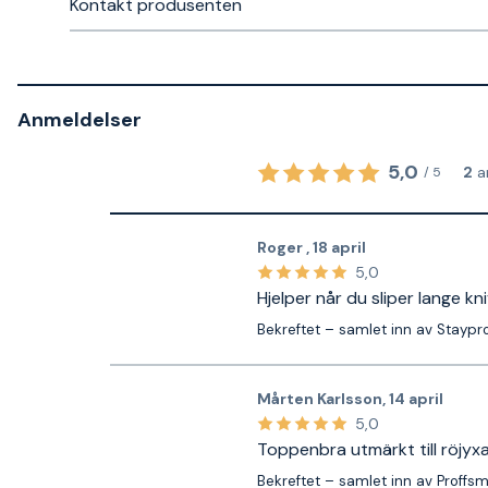
Kontakt produsenten
Anmeldelser
5,0
2
a
/
5
Roger
,
18 april
5,0
Hjelper når du sliper lange kni
Bekreftet – samlet inn av Staypr
Mårten Karlsson
,
14 april
5,0
Toppenbra utmärkt till röjyx
Bekreftet – samlet inn av Proffs