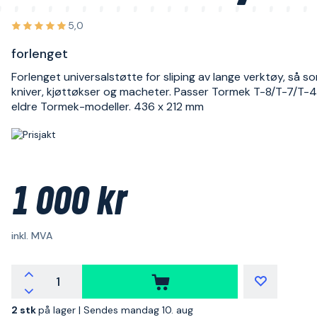
5,0
forlenget
Forlenget universalstøtte for sliping av lange verktøy, så s
kniver, kjøttøkser og macheter. Passer Tormek T-8/T-7/T-
eldre Tormek-modeller. 436 x 212 mm
1 000 kr
inkl. MVA
2 stk
på lager |
Sendes mandag 10. aug