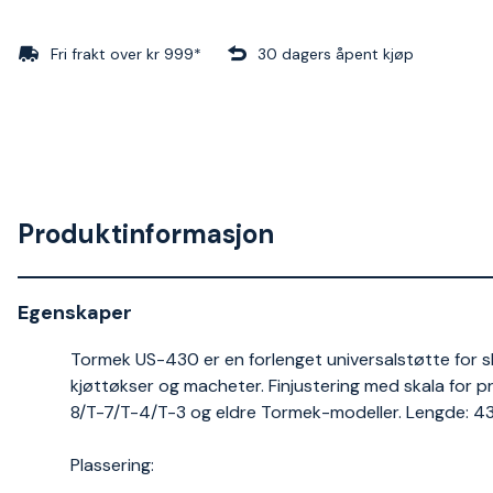
Fri frakt over kr 999*
30 dagers åpent kjøp
Produktinformasjon
Egenskaper
Tormek US-430 er en forlenget universalstøtte for sli
kjøttøkser og macheter. Finjustering med skala for pr
8/T-7/T-4/T-3 og eldre Tormek-modeller. Lengde: 4
Plassering: