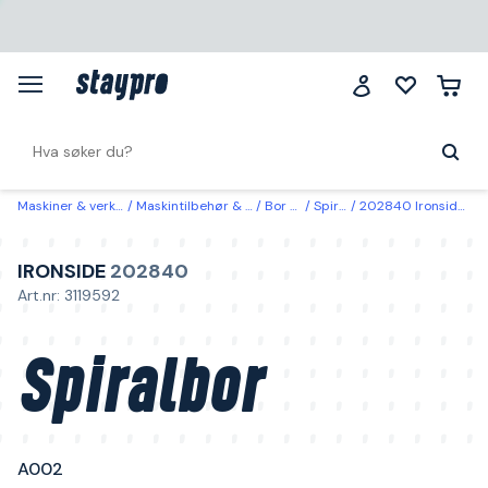
Maskiner & verktøy
Maskintilbehør & forbruk
Bor & bits
Spiralborer
202840 Ironside Spiralbor A002 10,20 mm
IRONSIDE
202840
Art.nr: 3119592
Spiralbor
A002