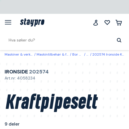
Maskiner & verktøy
Maskintilbehør & forbruk
Bor & bits
Bits
202574 Ironside Kraftpipesett 9 deler
IRONSIDE
202574
Art.nr: 4058234
Kraftpipesett
9 deler