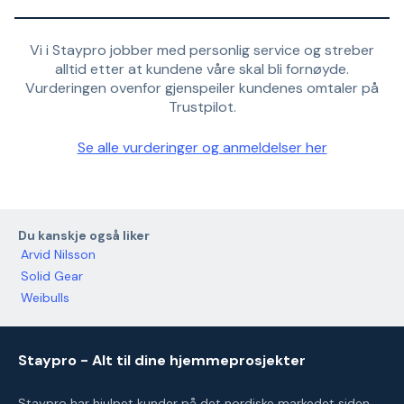
Vi i Staypro jobber med personlig service og streber
alltid etter at kundene våre skal bli fornøyde.
Vurderingen ovenfor gjenspeiler kundenes omtaler på
Trustpilot.
Se alle vurderinger og anmeldelser her
Du kanskje også liker
Arvid Nilsson
Solid Gear
Weibulls
Staypro - Alt til dine hjemmeprosjekter
Staypro har hjulpet kunder på det nordiske markedet siden