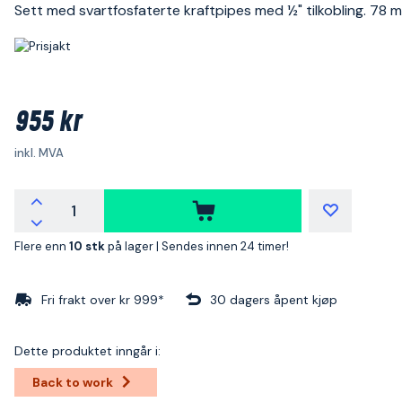
Sett med svartfosfaterte kraftpipes med ½" tilkobling. 78 
955 kr
inkl. MVA
Flere enn
10 stk
på lager |
Sendes innen 24 timer!
Fri frakt over kr 999*
30 dagers åpent kjøp
Dette produktet inngår i:
Back to work