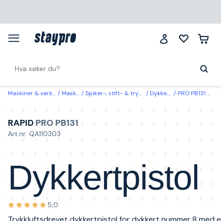
Maskiner & verktøy
Maskiner
Spiker-, stift- & trykkluftpistoler
Dykkertpistoler
PRO PB131 Rapid Dykkertpistol
RAPID
PRO PB131
Art.nr: QA110303
Dykkertpistol
5,0
Trykkluftsdrevet dykkertpistol for dykkert nummer 8 med 