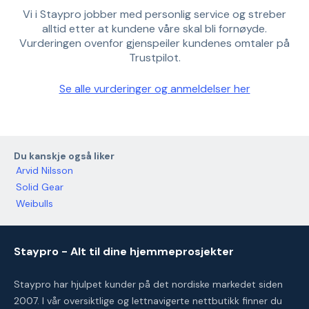
Vi i Staypro jobber med personlig service og streber
alltid etter at kundene våre skal bli fornøyde.
Vurderingen ovenfor gjenspeiler kundenes omtaler på
Trustpilot.
Se alle vurderinger og anmeldelser her
Du kanskje også liker
Arvid Nilsson
Solid Gear
Weibulls
Staypro - Alt til dine hjemmeprosjekter
Staypro har hjulpet kunder på det nordiske markedet siden
2007. I vår oversiktlige og lettnavigerte nettbutikk finner du