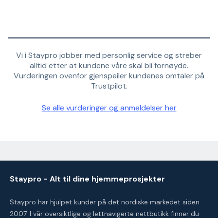
Vi i Staypro jobber med personlig service og streber
alltid etter at kundene våre skal bli fornøyde.
Vurderingen ovenfor gjenspeiler kundenes omtaler på
Trustpilot.
Se alle vurderinger og anmeldelser her
Staypro - Alt til dine hjemmeprosjekter
Staypro har hjulpet kunder på det nordiske markedet siden
2007. I vår oversiktlige og lettnavigerte nettbutikk finner du