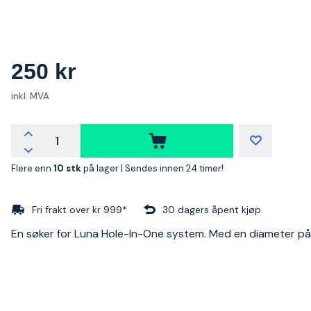
250 kr
inkl. MVA
Flere enn
10 stk
på lager |
Sendes innen 24 timer!
Fri frakt over kr 999*
30 dagers åpent kjøp
En søker for Luna Hole-In-One system. Med en diameter p