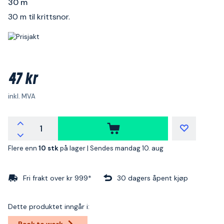
30 m
30 m til krittsnor.
47 kr
inkl. MVA
Flere enn
10 stk
på lager |
Sendes mandag 10. aug
Fri frakt over kr 999*
30 dagers åpent kjøp
Dette produktet inngår i:
Back to work