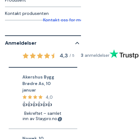
Kontakt produsenten
Kontakt oss for mer informasjon
Anmeldelser
4,3
3
anmeldelser
/
5
Akershus Bygg
Brødre As
,
10
januar
4,0
👍👍👍👍👍👍
Bekreftet – samlet
inn av Staypro.no
Nowek
,
10