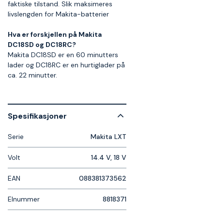
faktiske tilstand. Slik maksimeres
livslengden for Makita-batterier
Hva er forskjellen på Makita
DC18SD og DC18RC?
Makita DC18SD er en 60 minutters
lader og DC18RC er en hurtiglader på
ca. 22 minutter.
Spesifikasjoner
Serie
Makita LXT
Volt
14.4 V, 18 V
EAN
088381373562
Elnummer
8818371