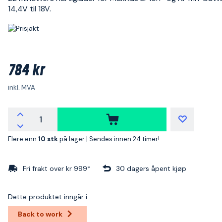
14,4V til 18V.
784 kr
inkl. MVA
Flere enn
10 stk
på lager |
Sendes innen 24 timer!
Fri frakt over kr 999*
30 dagers åpent kjøp
Dette produktet inngår i:
Back to work