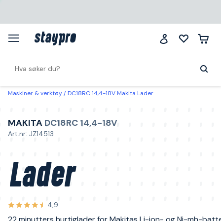
Maskiner & verktøy
DC18RC 14,4-18V Makita Lader
MAKITA
DC18RC 14,4-18V
Art.nr: JZ14513
Lader
4,9
22 minutters hurtiglader for Makitas Li-ion- og Ni-mh-batte