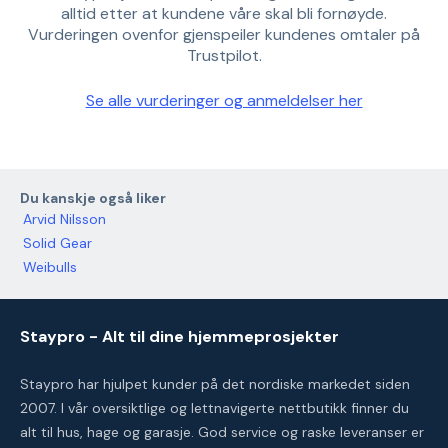
alltid etter at kundene våre skal bli fornøyde.
Vurderingen ovenfor gjenspeiler kundenes omtaler på
Trustpilot.
Se alle vurderinger og anmeldelser her
Du kanskje også liker
Arvid Nilsson
Solid Gear
Weibulls
Staypro - Alt til dine hjemmeprosjekter
Staypro har hjulpet kunder på det nordiske markedet siden
2007. I vår oversiktlige og lettnavigerte nettbutikk finner du
alt til hus, hage og garasje. God service og raske leveranser er